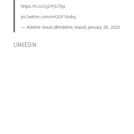
https://t.co/UjDPJS73jx
pic.twitter.com/vH2GF16ubq
— Adeline Viaud (@Adeline_Viaud)
January 28, 2020
LINKEDIN