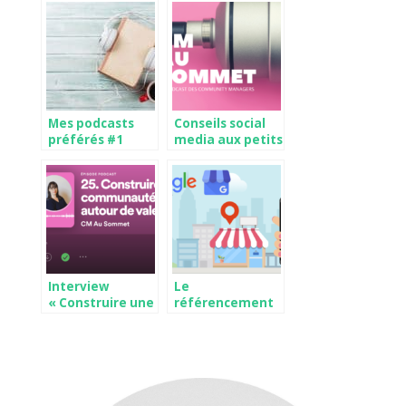
Mes podcasts
Conseils social
préférés #1
media aux petits
environnement
commerçants
touchés par le
confinement
Interview
Le
« Construire une
référencement
communauté
local avec
autour de
Google My
valeurs
Business
partagées »
dans le podcast
CM au Sommet