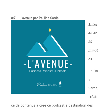
#7 – L’avenue par Pauline Sarda
Entre
40 et
20
minut
es
Paulin
e
Sarda,
créatri
ce de contenus a créé ce podcast à destination des