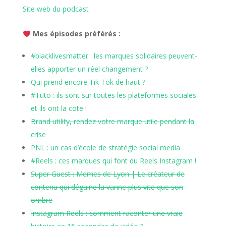
Site web du podcast
Mes épisodes préférés :
#blacklivesmatter : les marques solidaires peuvent-
elles apporter un réel changement ?
Qui prend encore Tik Tok de haut ?
#Tuto : ils sont sur toutes les plateformes sociales
et ils ont la cote !
Brand utility, rendez votre marque utile pendant la
crise
PNL : un cas d’école de stratégie social media
#Reels : ces marques qui font du Reels Instagram !
Super Guest : Memes de Lyon | Le créateur de
contenu qui dégaine la vanne plus vite que son
ombre
Instagram Reels : comment raconter une vraie