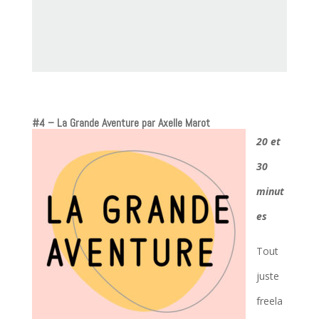
#4 – La Grande Aventure
par Axelle Marot
20 et
30
minut
es
Tout
juste
freela