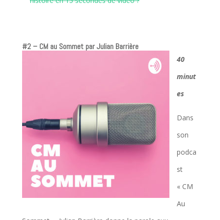
histoire en 15 secondes de vidéo ?
#2 – CM au Sommet
par Julian Barrière
40
minut
es
Dans
son
podca
st
« CM
Au